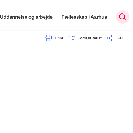
Uddannelse og arbejde
Fællesskab i Aarhus
Print
Forstør tekst
Del