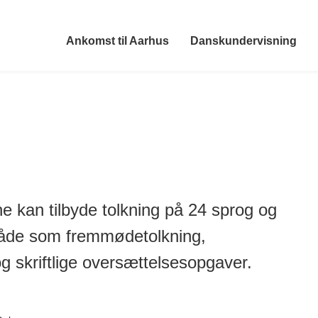
Ankomst til Aarhus
Danskundervisning
 kan tilbyde tolkning på 24 sprog og
 både som fremmødetolkning,
og skriftlige oversættelsesopgaver.